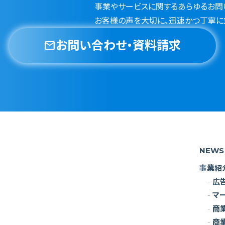
事業やサービスに関するあらゆるお問
お客様の声を大切に、迅速かつ丁寧に
お問い合わせ・資料請求
mail
NEWS
事業紹
広
マ
商
商