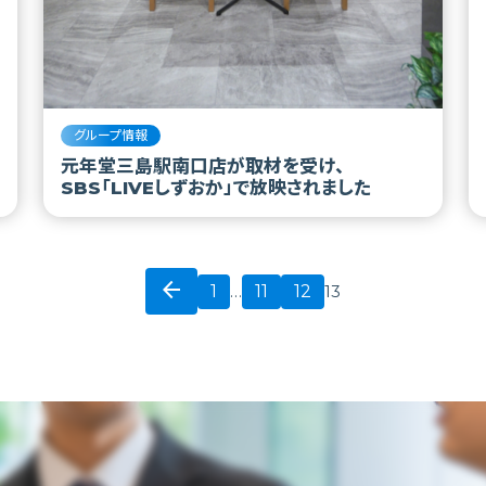
グループ情報
元年堂三島駅南口店が取材を受け、
SBS「LIVEしずおか」で放映されました
arrow_back
1
11
12
…
13