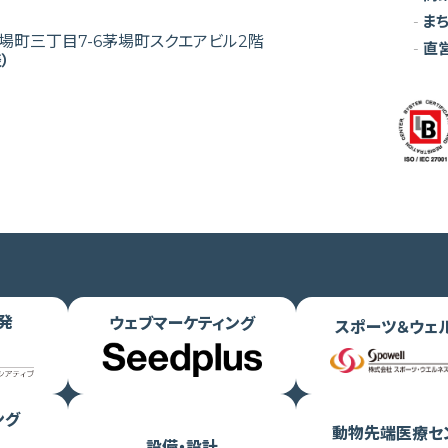
ま
町三丁目7-6茅場町スクエアビル2階
直
表）
発
ウェブマーケティング
スポーツ＆ウェ
ング
動物先端医療セ
設備・設計